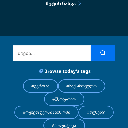
ᲛᲔᲢᲘᲡ ᲜᲐᲮᲕᲐ
Browse today’s tags
#ევროპა
#საქართველო
#მსოფლიო
#რუსეთ უკრაიანის ომი
#რუსეთი
#პოლიტიკა