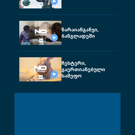
ნარაიანგანჯი,
ბანგლადეში
ჩესტერი,
გაერთიანებული
სამეფო