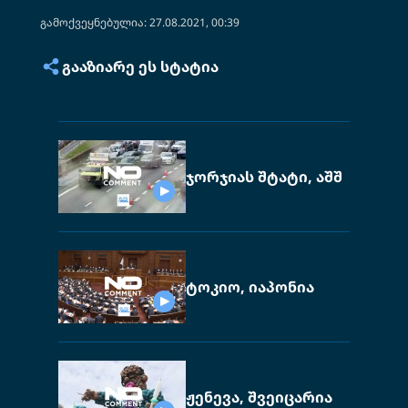
გამოქვეყნებულია: 27.08.2021, 00:39
ᲒᲐᲐᲖᲘᲐᲠᲔ ᲔᲡ ᲡᲢᲐᲢᲘᲐ
ჯორჯიას შტატი, აშშ
ტოკიო, იაპონია
ჟენევა, შვეიცარია