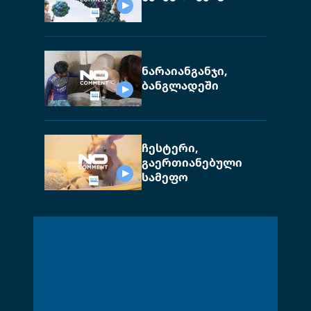
ნარაიანგანჯი,
ბანგლადეში
ჩესტერი,
გაერთიანებული
სამეფო