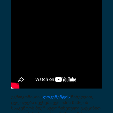
ევროკომისიის
დოკუმენტის
მიხედვით,
ცვლილება შეეხება ევროპის წამლის
სააგენტოს მიერ ავტორიზებული ვაქცინით