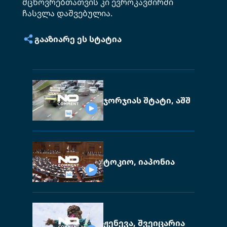
მცხოვრებთათვის კი ევროკავშირში
ჩასვლა დაშვებულია.
ᲒᲐᲐᲖᲘᲐᲠᲔ ᲔᲡ ᲡᲢᲐᲢᲘᲐ
ჯორჯიას შტატი, აშშ
ტოკიო, იაპონია
ჟენევა, შვეიცარია