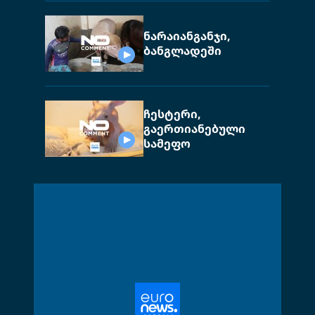
ნარაიანგანჯი,
ბანგლადეში
ჩესტერი,
გაერთიანებული
სამეფო