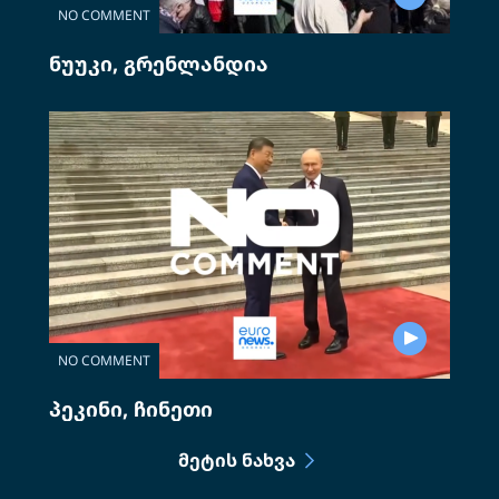
NO COMMENT
ნუუკი, გრენლანდია
NO COMMENT
პეკინი, ჩინეთი
ᲛᲔᲢᲘᲡ ᲜᲐᲮᲕᲐ