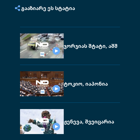
ᲒᲐᲐᲖᲘᲐᲠᲔ ᲔᲡ ᲡᲢᲐᲢᲘᲐ
ჯორჯიას შტატი, აშშ
ტოკიო, იაპონია
ჟენევა, შვეიცარია