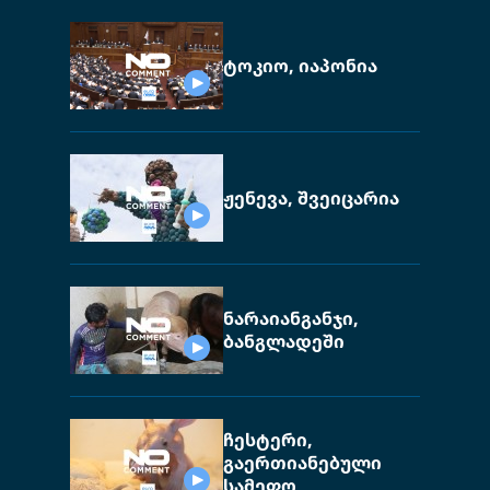
ტოკიო, იაპონია
ჟენევა, შვეიცარია
ნარაიანგანჯი,
ბანგლადეში
ჩესტერი,
გაერთიანებული
სამეფო