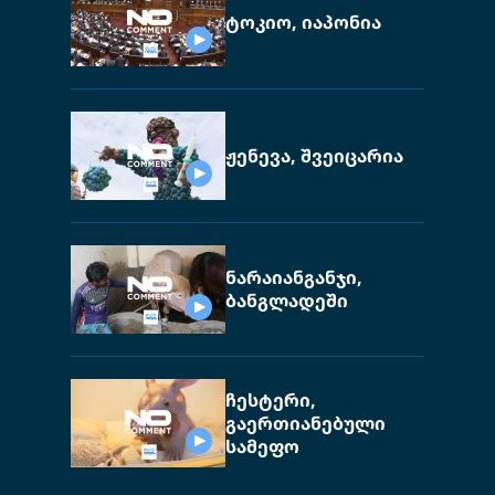
ტოკიო, იაპონია
ჟენევა, შვეიცარია
ნარაიანგანჯი,
ბანგლადეში
ჩესტერი,
გაერთიანებული
სამეფო