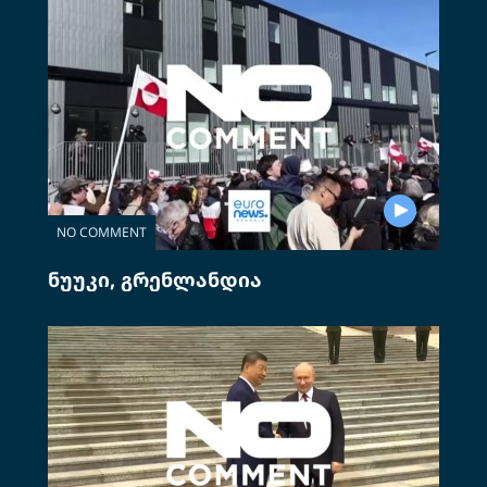
NO COMMENT
ნუუკი, გრენლანდია