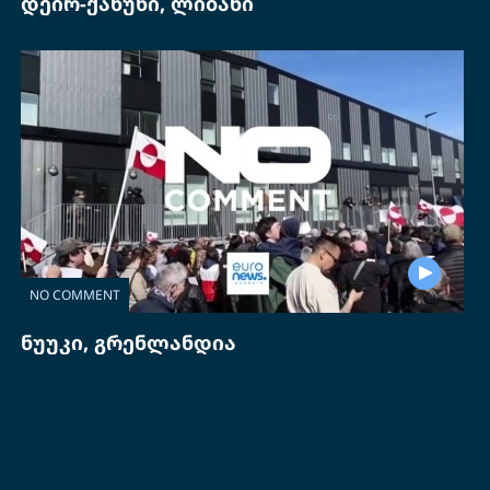
დეირ-ქანუნი, ლიბანი
NO COMMENT
ნუუკი, გრენლანდია