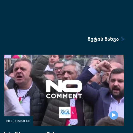
ᲛᲔᲢᲘᲡ ᲜᲐᲮᲕᲐ
NO COMMENT