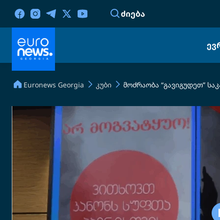
ᲫᲘᲔᲑᲐ
ᲔᲕ
Euronews Georgia
კუბი
მოძრაობა “გავიგუდეთ” სა