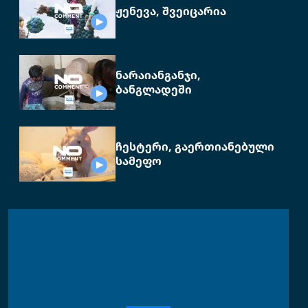
ჟენევა, შვეიცარია
ნარაიანგანჯი,
ბანგლადეში
ჩესტერი, გაერთიანებული
სამეფო