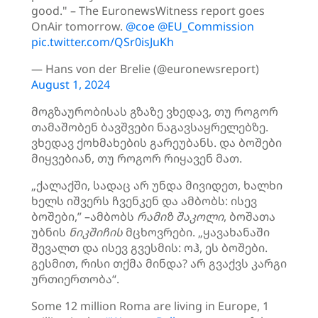
good." – The EuronewsWitness report goes
OnAir tomorrow.
@coe
@EU_Commission
pic.twitter.com/QSr0isJuKh
— Hans von der Brelie (@euronewsreport)
August 1, 2024
მოგზაურობისას გზაზე ვხედავ, თუ როგორ
თამაშობენ ბავშვები ნაგავსაყრელებზე.
ვხედავ ქოხმახების გარეუბანს. და ბოშები
მიყვებიან, თუ როგორ რიყავენ მათ.
„ქალაქში, სადაც არ უნდა მივიდეთ, ხალხი
ხელს იშვერს ჩვენკენ და ამბობს: ისევ
ბოშები,” –ამბობს
რამიზ
შაკოლი
, ბოშათა
უბნის
ნიკშიჩის
მცხოვრები. „ყავახანაში
შევალთ და ისევ გვესმის: ოჰ, ეს ბოშები.
გესმით, რისი თქმა მინდა? არ გვაქვს კარგი
ურთიერთობა“.
Some 12 million Roma are living in Europe, 1