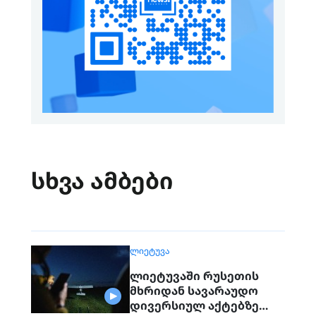
სხვა ამბები
ᲚᲘᲔᲢᲣᲕᲐ
ლიეტუვაში რუსეთის
მხრიდან სავარაუდო
დივერსიულ აქტებზე