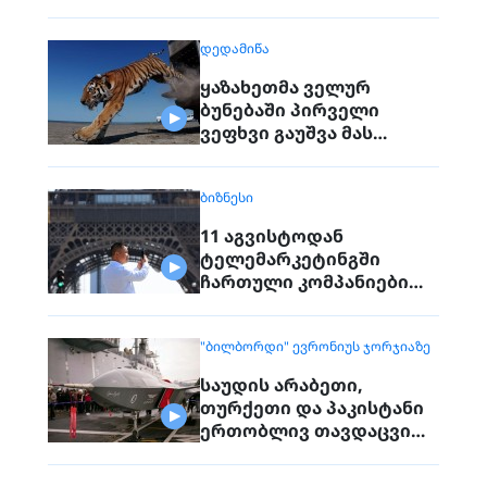
საუბრობენ
ᲓᲔᲓᲐᲛᲘᲬᲐ
ყაზახეთმა ველურ
ბუნებაში პირველი
ვეფხვი გაუშვა მას
შემდეგ, რაც 70 წლის წინ
რეგიონიდან საერთოდ
ᲑᲘᲖᲜᲔᲡᲘ
გაქრა თურანული ვეფხვი
11 აგვისტოდან
ტელემარკეტინგში
ჩართული კომპანიები
პირდაპირ ვეღარ
დაუკავშირდებიან
"ᲑᲘᲚᲑᲝᲠᲓᲘ" ᲔᲕᲠᲝᲜᲘᲣᲡ ᲯᲝᲠᲯᲘᲐᲖᲔ
მოქალაქეებს
საუდის არაბეთი,
თურქეთი და პაკისტანი
ერთობლივ თავდაცვით
შეთანხმებას
გააფორმებენ