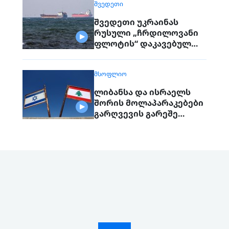
ᲨᲕᲔᲓᲔᲗᲘ
შვედეთი უკრაინას
რუსული „ჩრდილოვანი
ფლოტის“ დაკავებულ
გემს გადასცემს
ᲛᲡᲝᲤᲚᲘᲝ
ლიბანსა და ისრაელს
შორის მოლაპარაკებები
გარღვევის გარეშე
დასრულდა, მხარეები
ერთმანეთს 1
სექტემბერს შეხვდებიან