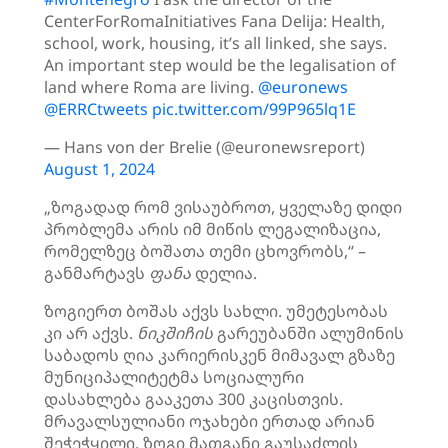
CenterForRomaInitiatives Fana Delija: Health,
school, work, housing, it’s all linked, she says.
An important step would be the legalisation of
land where Roma are living.
@euronews
@ERRCtweets
pic.twitter.com/99P965lq1E
— Hans von der Brelie (@euronewsreport)
August 1, 2024
„ზოგადად რომ ვისაუბროთ, ყველაზე დიდი
პრობლემა არის იმ მიწის ლეგალიზაცია,
რომელზეც ბოშათა თემი ცხოვრობს,“ –
განმარტავს
ფანა
დელია.
ზოგიერთ ბოშას აქვს სახლი. უმეტესობას
კი არ აქვს.
ნიკშიჩის
გარეუბანში ალუმინის
საბადოს ღია კარიერისკენ მიმავალ გზაზე
მუნიციპალიტეტმა სოციალური
დასახლება გააკეთა 300 კაცისთვის.
მრავალსულიანი ოჯახები ერთად არიან
შეჭეჭყილი, ზოგი მათგანი გაუსაძლის