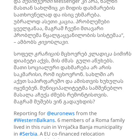
და
მესინჯერში
Messenger კი არა, ხალხი
მასთან სახლშიც კი მიდის დახმარების
სათხოვნელად და ისიც ეხმარება.
უბრალოდ ასეთი კაცია. პრობლემები
ყველგანაა, მაგრამ ჩვენი მთავარი
პრობლემა წყალგაყვანილობის სისტემაა“,
– ამბობს
ჟივოსლავი
.
სოფელ
გრაჩიცის
მცხოვრებ
ვლადიკა
სიმიჩს
დიაბეტი აქვს, მის ძმას გული აწუხებს.
მათი სოციალური დახმარება არ არის
საკმარისი, რომ იცხოვრონ. სახლში არ
აქვთ საპირფარეშო და ამისთვის ხუხულას
იყენებენ. მუნიციპალიტეტმა სამშენებლო
მასალა აჩუქა ძმებს რემონტისთვის.
მაგრამ მუშებს ვინ გადაუხდის?
Reporting for
@euronews
from the
#WesternBalkans
. 6 members of a Roma family
lived in this ruin in Vrnjačka Banja municipality
in
#Serbia
. A EU co-financed relocation