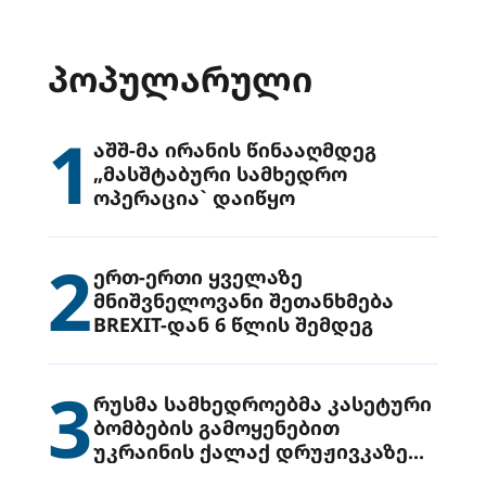
ᲞᲝᲞᲣᲚᲐᲠᲣᲚᲘ
1
აშშ-მა ირანის წინააღმდეგ
„მასშტაბური სამხედრო
ოპერაცია` დაიწყო
2
ერთ-ერთი ყველაზე
მნიშვნელოვანი შეთანხმება
BREXIT-დან 6 წლის შემდეგ
3
რუსმა სამხედროებმა კასეტური
ბომბების გამოყენებით
უკრაინის ქალაქ დრუჟივკაზე
მიიტანეს იერიში