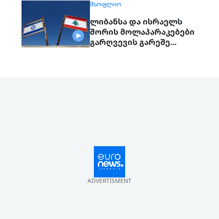
ᲛᲡᲝᲤᲚᲘᲝ
ლიბანსა და ისრაელს
შორის მოლაპარაკებები
გარღვევის გარეშე
დასრულდა, მხარეები
ერთმანეთს 1
სექტემბერს შეხვდებიან
ADVERTISMENT