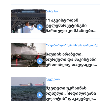
შემდეგ, რაც 70 წლის წინ
რეგიონიდან საერთოდ
ᲑᲘᲖᲜᲔᲡᲘ
გაქრა თურანული ვეფხვი
11 აგვისტოდან
ტელემარკეტინგში
ჩართული კომპანიები
პირდაპირ ვეღარ
დაუკავშირდებიან
"ᲑᲘᲚᲑᲝᲠᲓᲘ" ᲔᲕᲠᲝᲜᲘᲣᲡ ᲯᲝᲠᲯᲘᲐᲖᲔ
მოქალაქეებს
საუდის არაბეთი,
თურქეთი და პაკისტანი
ერთობლივ თავდაცვით
შეთანხმებას
გააფორმებენ
ᲨᲕᲔᲓᲔᲗᲘ
შვედეთი უკრაინას
რუსული „ჩრდილოვანი
ფლოტის“ დაკავებულ
გემს გადასცემს