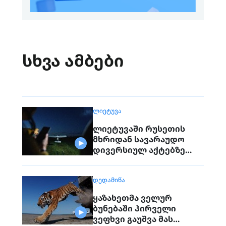
სხვა ამბები
ᲚᲘᲔᲢᲣᲕᲐ
ლიეტუვაში რუსეთის
მხრიდან სავარაუდო
დივერსიულ აქტებზე
საუბრობენ
ᲓᲔᲓᲐᲛᲘᲬᲐ
ყაზახეთმა ველურ
ბუნებაში პირველი
ვეფხვი გაუშვა მას