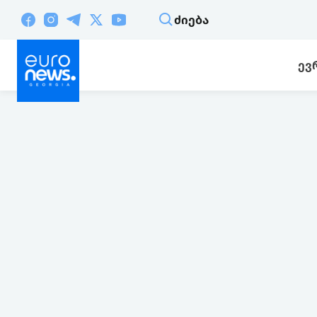
ᲫᲘᲔᲑᲐ
ᲔᲕ