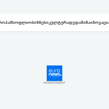
ᲠᲝᲞᲐ
ᲛᲡᲝᲤᲚᲘᲝ
ᲑᲘᲖᲜᲔᲡᲘ
ᲙᲣᲚᲢᲣᲠᲐ
ᲓᲔᲓᲐᲛᲘᲬᲐ
ᲘᲜᲝᲕᲐᲪᲘ
ADVERTISMENT