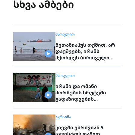
სხვა ამბები
ᲛᲡᲝᲤᲚᲘᲝ
ნეთანიაჰუს თქმით, არ
დაუშვებს, ირანს
ჰქონდეს ბირთვული
იარაღი. გაერო
ტერორისტულ
ᲛᲡᲝᲤᲚᲘᲝ
საფრთხეებზე საუბრობს
ირანი და ომანი
ჰორმუზის სრუტეში
გადაზიდვების
მარშრუტზე
შეთანხმდნენ
ᲣᲙᲠᲐᲘᲜᲐ
კიევში ებრძვიან 5
აგვისტოს ღამით