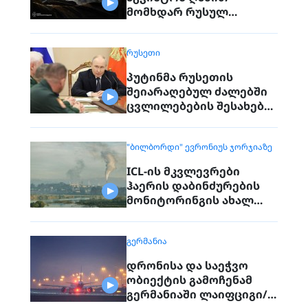
მომხდარ რუსულ
თავდასხმებს
ᲠᲣᲡᲔᲗᲘ
პუტინმა რუსეთის
შეიარაღებულ ძალებში
ცვლილებების შესახებ
გამოაცხადა
"ᲑᲘᲚᲑᲝᲠᲓᲘ" ᲔᲕᲠᲝᲜᲘᲣᲡ ᲯᲝᲠᲯᲘᲐᲖᲔ
ICL-ის მკვლევრები
ჰაერის დაბინძურების
მონიტორინგის ახალ
მოწყობილობებს ცდიან
ᲒᲔᲠᲛᲐᲜᲘᲐ
დრონისა და საეჭვო
ობიექტის გამოჩენამ
გერმანიაში ლაიფციგი/