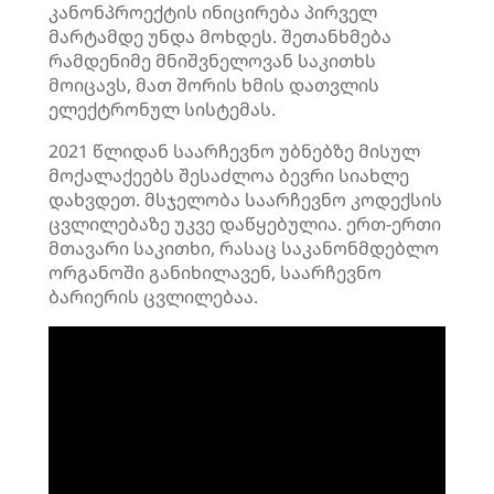
კანონპროექტის ინიცირება პირველ
მარტამდე უნდა მოხდეს. შეთანხმება
რამდენიმე მნიშვნელოვან საკითხს
მოიცავს, მათ შორის ხმის დათვლის
ელექტრონულ სისტემას.
2021 წლიდან საარჩევნო უბნებზე მისულ
მოქალაქეებს შესაძლოა ბევრი სიახლე
დახვდეთ. მსჯელობა საარჩევნო კოდექსის
ცვლილებაზე უკვე დაწყებულია. ერთ-ერთი
მთავარი საკითხი, რასაც საკანონმდებლო
ორგანოში განიხილავენ, საარჩევნო
ბარიერის ცვლილებაა.