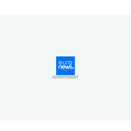
ჰალეს აეროპორტის
მუშაობა შეაფერხა
ADVERTISMENT