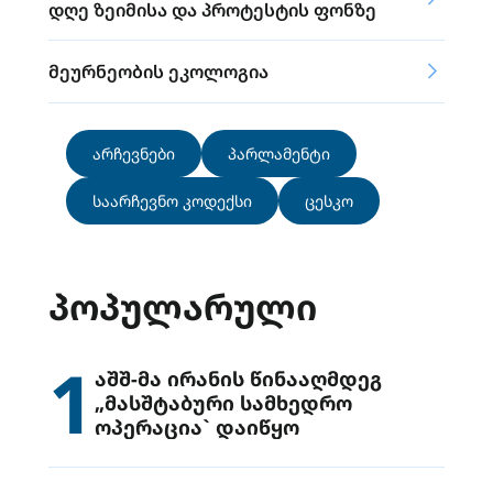
დღე ზეიმისა და პროტესტის ფონზე
მეურნეობის ეკოლოგია
არჩევნები
პარლამენტი
საარჩევნო კოდექსი
ცესკო
ᲞᲝᲞᲣᲚᲐᲠᲣᲚᲘ
1
აშშ-მა ირანის წინააღმდეგ
„მასშტაბური სამხედრო
ოპერაცია` დაიწყო