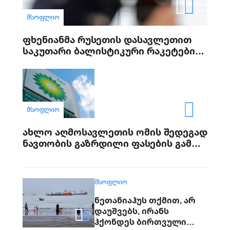
ᲛᲡᲝᲤᲚᲘᲝ
ფხენიანმა რუსეთის დასავლეთით
საკუთარი ბალისტიკური რაკეტების
განლაგება დაიწყო
ᲛᲡᲝᲤᲚᲘᲝ
ახლო აღმოსავლეთის ომის შედეგად
ნავთობის გაზრდილი ფასების გამო
BP-ის მოგება გაორმაგდა
ᲛᲡᲝᲤᲚᲘᲝ
ნეთანიაჰუს თქმით, არ
დაუშვებს, ირანს
ჰქონდეს ბირთვული