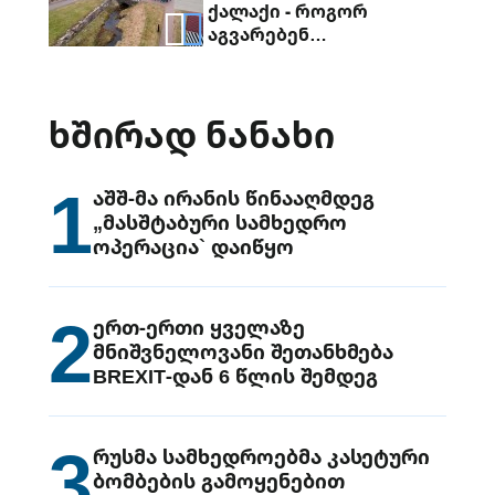
ქალაქი - როგორ
აგვარებენ
ახალგაზრდები
ესტონეთსა და ლატვიას
შორის საზღვრის კვეთის
ᲮᲨᲘᲠᲐᲓ ᲜᲐᲜᲐᲮᲘ
საკითხს
1
აშშ-მა ირანის წინააღმდეგ
„მასშტაბური სამხედრო
ოპერაცია` დაიწყო
2
ერთ-ერთი ყველაზე
მნიშვნელოვანი შეთანხმება
BREXIT-დან 6 წლის შემდეგ
3
რუსმა სამხედროებმა კასეტური
ბომბების გამოყენებით