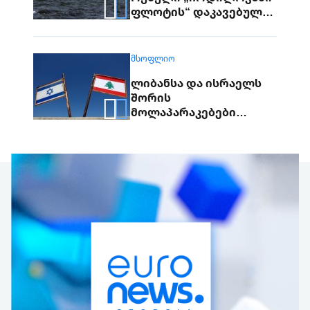
ფლოტის“ დაკავებულ
გემს გადასცემს
ᲛᲡᲝᲤᲚᲘᲝ
ლიბანსა და ისრაელს
შორის
მოლაპარაკებები
გარღვევის გარეშე
დასრულდა, მხარეები
ერთმანეთს 1
სექტემბერს
შეხვდებიან