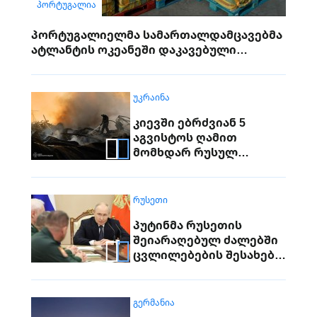
ᲞᲝᲠᲢᲣᲒᲐᲚᲘᲐ
პორტუგალიელმა სამართალდამცავებმა
ატლანტის ოკეანეში დაკავებული
გემიდან 5კგ. კოკაინი ამოიღეს
ᲣᲙᲠᲐᲘᲜᲐ
კიევში ებრძვიან 5
აგვისტოს ღამით
მომხდარ რუსულ
თავდასხმებს
ᲠᲣᲡᲔᲗᲘ
პუტინმა რუსეთის
შეიარაღებულ ძალებში
ცვლილებების შესახებ
გამოაცხადა
ᲒᲔᲠᲛᲐᲜᲘᲐ