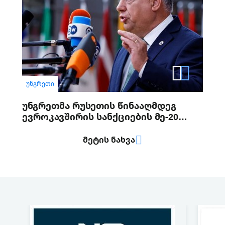
ᲣᲜᲒᲠᲔᲗᲘ
უნგრეთმა რუსეთის წინააღმდეგ
ევროკავშირის სანქციების მე-20
პაკეტი დაბლოკა
ᲛᲔᲢᲘᲡ ᲜᲐᲮᲕᲐ