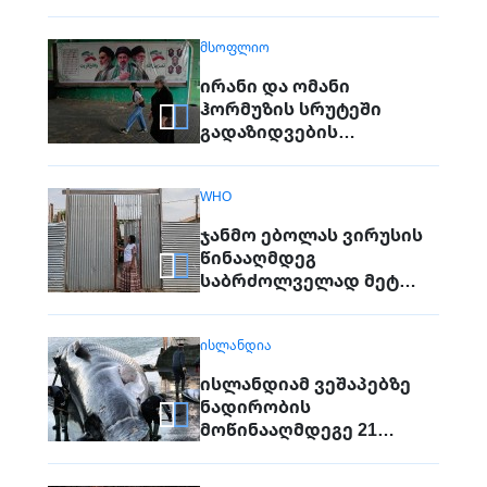
იარაღი. გაერო
ტერორისტულ
ᲛᲡᲝᲤᲚᲘᲝ
საფრთხეებზე საუბრობს
ირანი და ომანი
ჰორმუზის სრუტეში
გადაზიდვების
მარშრუტზე
შეთანხმდნენ
WHO
ჯანმო ებოლას ვირუსის
წინააღმდეგ
საბრძოლველად მეტ
მხარდაჭერას ითხოვს
ᲘᲡᲚᲐᲜᲓᲘᲐ
ისლანდიამ ვეშაპებზე
ნადირობის
მოწინააღმდეგე 21
აქტივისტი ქვეყნიდან
სამუდამოდ გააძევა