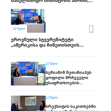
სახელმწიფო მინისტრის აზრით,
ევროპის ბიუჯეტის
„შესაძლებლობები შეზღუდულია“
12 ᲬᲣᲗᲘ
ეროვნული სუვერენიტეტი
„ამერიკისა და ჩინეთისთვის
საჩუქრის მიძღვნას ნიშნავს“ -
განუცხადა „ევრონიუსს“ იტალიის
ყოფილმა პრემიერმა ენრიკო ლეტამ
12 ᲬᲣᲗᲘ
ბენიამინ ნეთანიაჰუს
ყოფილი მრჩეველი
უსაფრთხოების
საკითხებში-
ევროკავშირი
12 ᲬᲣᲗᲘ
ისრაელთან
მიმართებით „გონს
ბრექსიტის საკითხებში
მოეგება“