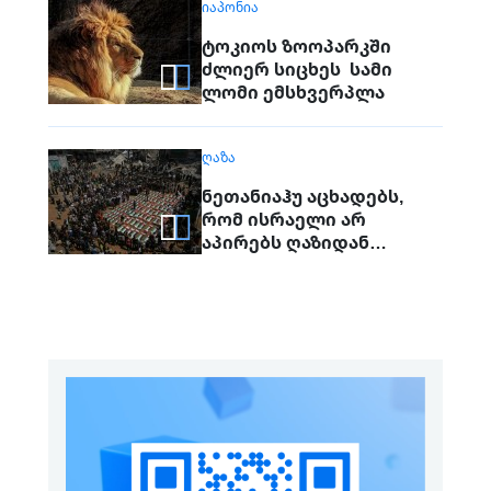
ᲘᲐᲞᲝᲜᲘᲐ
ტოკიოს ზოოპარკში
ძლიერ სიცხეს სამი
ლომი ემსხვერპლა
ᲦᲐᲖᲐ
ნეთანიაჰუ აცხადებს,
რომ ისრაელი არ
აპირებს ღაზიდან
ჯარების გაყვანას
„ჰამასის“ სრულად
განიარაღებამდე