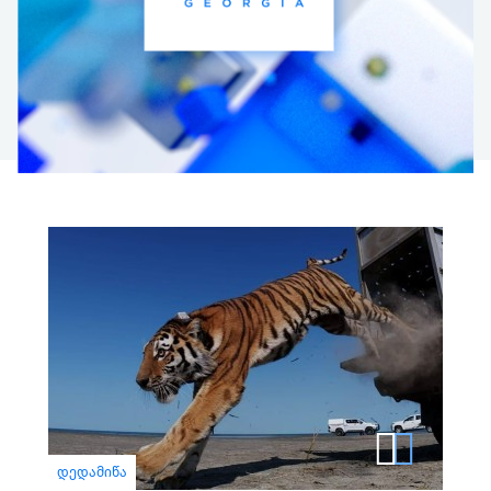
ᲓᲔᲓᲐᲛᲘᲬᲐ