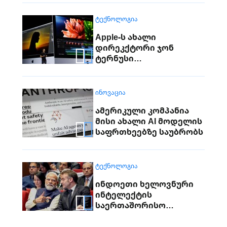
ᲢᲔᲥᲜᲝᲚᲝᲒᲘᲐ
Apple-ს ახალი
დირეკქტორი ჯონ
ტერნუსი
უხელმძღვანელებს
ᲘᲜᲝᲕᲐᲪᲘᲐ
ამერიკული კომპანია
მისი ახალი AI მოდელის
საფრთხეებზე საუბრობს
ᲢᲔᲥᲜᲝᲚᲝᲒᲘᲐ
ინდოეთი ხელოვნური
ინტელექტის
საერთაშორისო
ცენტრად
ჩამოყალიბებას ისახავს