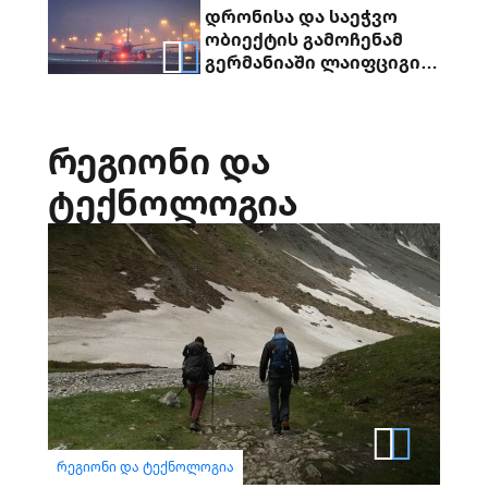
დრონისა და საეჭვო
ობიექტის გამოჩენამ
გერმანიაში ლაიფციგი/
ჰალეს აეროპორტის
მუშაობა შეაფერხა
რეგიონი და
ტექნოლოგია
ᲠᲔᲒᲘᲝᲜᲘ ᲓᲐ ᲢᲔᲥᲜᲝᲚᲝᲒᲘᲐ