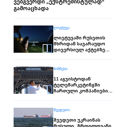
ვებგვერდი „ექსტრემისტულად“
გამოაცხადა
ᲚᲘᲔᲢᲣᲕᲐ
ლიეტუვაში რუსეთის
მხრიდან სავარაუდო
დივერსიულ აქტებზე
საუბრობენ
ᲑᲘᲖᲜᲔᲡᲘ
11 აგვისტოდან
ტელემარკეტინგში
ჩართული კომპანიები
პირდაპირ ვეღარ
დაუკავშირდებიან
მოქალაქეებს
ᲨᲕᲔᲓᲔᲗᲘ
შვედეთი უკრაინას
რუსული „ჩრდილოვანი