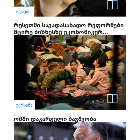
ᲠᲣᲡᲔᲗᲘ
რუსეთში საგადასახადო რეფორმები
მცირე ბიზნესზე ეკონომიკურ
ზეწოლას ზრდის
ᲣᲙᲠᲐᲘᲜᲐ
ომში დაკარგული ბავშვობა