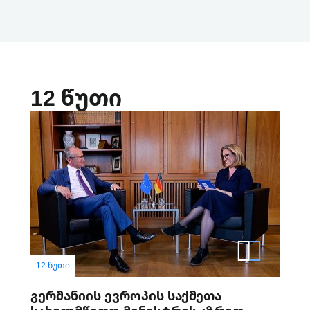
12 წუთი
12 ᲬᲣᲗᲘ
გერმანიის ევროპის საქმეთა