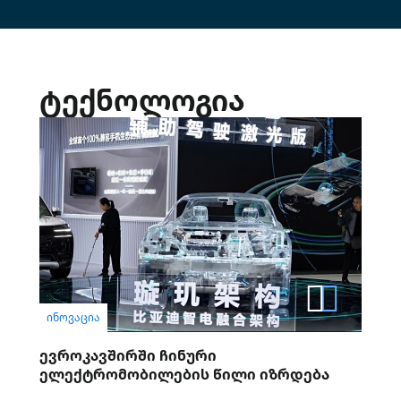
ტექნოლოგია
ᲘᲜᲝᲕᲐᲪᲘᲐ
ევროკავშირში ჩინური
ელექტრომობილების წილი იზრდება