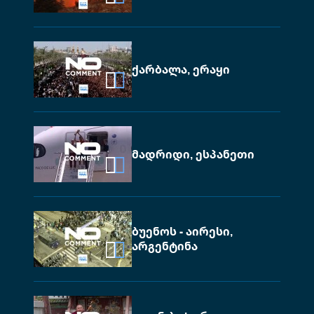
ქარბალა, ერაყი
მადრიდი, ესპანეთი
ბუენოს - აირესი,
არგენტინა