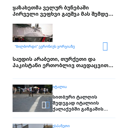
ყაზახეთმა ველურ ბუნებაში
პირველი ვეფხვი გაუშვა მას შემდეგ,
რაც 70 წლის წინ რეგიონიდან
საერთოდ გაქრა თურანული ვეფხვი
"ᲑᲘᲚᲑᲝᲠᲓᲘ" ᲔᲕᲠᲝᲜᲘᲣᲡ ᲯᲝᲠᲯᲘᲐᲖᲔ
საუდის არაბეთი, თურქეთი და
პაკისტანი ერთობლივ თავდაცვით
შეთანხმებას გააფორმებენ
ᲘᲢᲐᲚᲘᲐ
სითბური ტალღის
შედეგად იტალიის
ქალაქებში განგაშის
წითელი დონე
მოქმედებს
ᲔᲡᲞᲐᲜᲔᲗᲘ