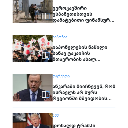
ევროკავშირი
ესპანეთისთვის
დამატებითი ფინანსური
დახმარების გადაცემას
განიხილავს
ᲘᲐᲞᲝᲜᲘᲐ
იაპონელების ნაწილი
სანაე ტაკაიჩის
მთავრობის ახალ
უსაფრთხოებით
პოლიტიკას
ᲗᲣᲠᲥᲔᲗᲘ
აპროტესტებს
ანკარაში მიიჩნევენ, რომ
ისრაელს არ სურს
რეგიონში მშვიდობის
მიღწევა
ᲐᲨᲨ
დონალდ ტრამპი