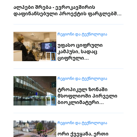
ალპები შრება - ევროკავშირის
დაფინანსებული პროექტის ფარგლებში
ევროპის მდინარეების სათავეებს
სწავლობენ
ᲠᲔᲒᲘᲝᲜᲘ ᲓᲐ ᲢᲔᲥᲜᲝᲚᲝᲒᲘᲐ
უფასო ციფრული
კამპუსი, სადაც
ციფრული
ტექნოლოგიების
სწავლა ნებისმიერ
ასაკშია შესაძლებელი
ᲠᲔᲒᲘᲝᲜᲘ ᲓᲐ ᲢᲔᲥᲜᲝᲚᲝᲒᲘᲐ
ტროპიკულ ზონაში
მსოფლიოში პირველი
ბიოკლიმატური
ტერმინალი ამოქმედდა
ᲠᲔᲒᲘᲝᲜᲘ ᲓᲐ ᲢᲔᲥᲜᲝᲚᲝᲒᲘᲐ
ორი ქვეყანა, ერთი