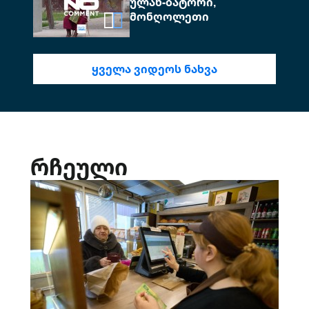
ულან-ბატორი,
მონღოლეთი
ᲧᲕᲔᲚᲐ ᲕᲘᲓᲔᲝᲡ ᲜᲐᲮᲕᲐ
რჩეული